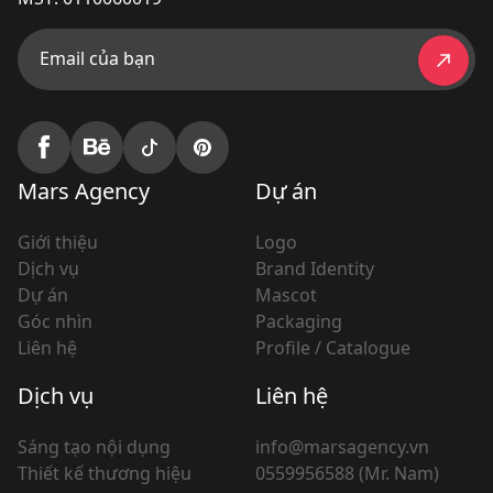
Email của bạn
Mars Agency
Dự án
Giới thiệu
Logo
Dịch vụ
Brand Identity
Dự án
Mascot
Góc nhìn
Packaging
Liên hệ
Profile / Catalogue
Dịch vụ
Liên hệ
Sáng tạo nội dụng
info@marsagency.vn
Thiết kế thương hiệu
0559956588 (Mr. Nam)