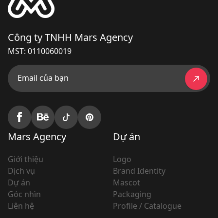
Công ty TNHH Mars Agency
MST: 0110060019
Email của bạn
Mars Agency
Dự án
Giới thiệu
Logo
Dịch vụ
Brand Identity
Dự án
Mascot
Góc nhìn
Packaging
Liên hệ
Profile / Catalogue