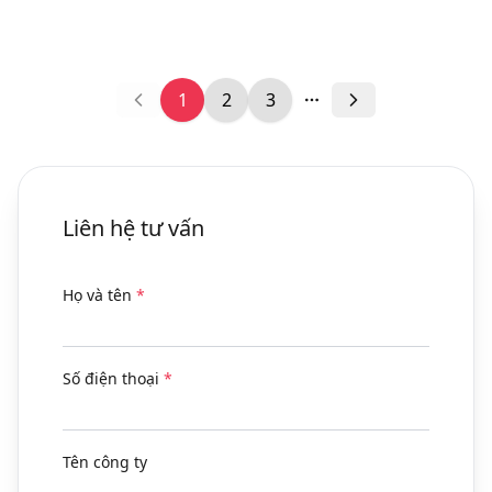
445
704
1
2
3
More pages
Liên hệ tư vấn
Họ và tên
*
Số điện thoại
*
Tên công ty