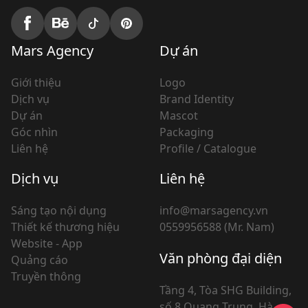
Mars Agency
Dự án
Giới thiệu
Logo
Dịch vụ
Brand Identity
Dự án
Mascot
Góc nhìn
Packaging
Liên hệ
Profile / Catalogue
Dịch vụ
Liên hệ
Sáng tạo nội dụng
info@marsagency.vn
Thiết kế thương hiệu
0559956588 (Mr. Nam)
Website - App
Văn phòng đại diện
Quảng cáo
Truyền thông
Tầng 4, Tòa SHG Building,
số 8 Quang Trung, Hà