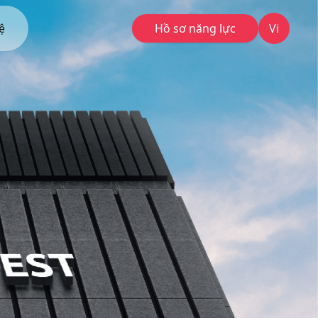
ệ
Hồ sơ năng lực
Vi