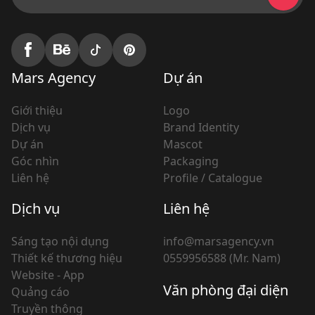
Mars Agency
Dự án
Giới thiệu
Logo
Dịch vụ
Brand Identity
Dự án
Mascot
Góc nhìn
Packaging
Liên hệ
Profile / Catalogue
Dịch vụ
Liên hệ
Sáng tạo nội dụng
info@marsagency.vn
Thiết kế thương hiệu
0559956588 (Mr. Nam)
Website - App
Văn phòng đại diện
Quảng cáo
Truyền thông