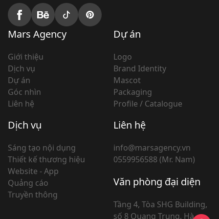
Mars Agency
Dự án
Giới thiệu
Logo
Dịch vụ
Brand Identity
Dự án
Mascot
Góc nhìn
Packaging
Liên hệ
Profile / Catalogue
Dịch vụ
Liên hệ
Sáng tạo nội dụng
info@marsagency.vn
Thiết kế thương hiệu
0559956588 (Mr. Nam)
Website - App
Văn phòng đại diện
Quảng cáo
Truyền thông
Tầng 4, Tòa SHG Building,
số 8 Quang Trung, Hà